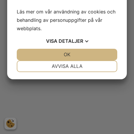
Läs mer om vår användning av cookies och
behandling av personuppgifter på vår
webbplats.
VISA
DETALJER
JA
NEJ
OK
JA
NEJ
NÖDVÄNDIG
INSTÄLLNINGAR
AVVISA ALLA
JA
NEJ
JA
NEJ
MARKNADSFÖRING
STATISTIK