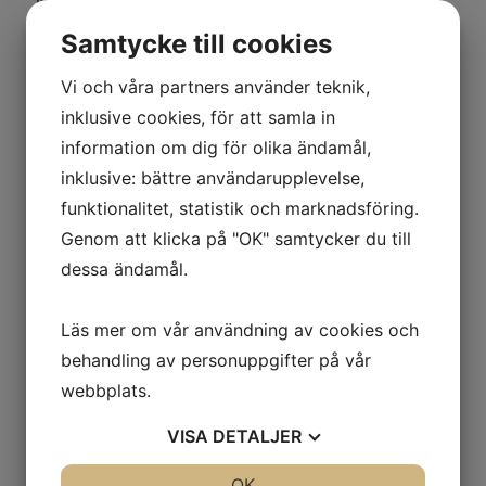
Nästa möjlighet för att gå en nybörjarkurs
på Eda GK.
Samtycke till cookies
Vi och våra partners använder teknik,
Vårkurs 25-26/4 samt 3/5.
inklusive cookies, för att samla in
25/4 - 12.00-14.00
information om dig för olika ändamål,
26/4 - 12.00-14.00
inklusive: bättre användarupplevelse,
3/5 - 09.30-12.00
funktionalitet, statistik och marknadsföring.
Pris:
1500:- och inkluderar årsavgift i Eda
Genom att klicka på "OK" samtycker du till
GK samt övningsklubbor och lånebollar
dessa ändamål.
under kursens gång.
Utrustning kan lånas under kursens gång.
Läs mer om vår användning av cookies och
Vi har även en välutrustad shop på plats
behandling av personuppgifter på vår
där du kan köpa både nya och begagnade
webbplats.
set.
VISA
DETALJER
JA
NEJ
OK
JA
NEJ