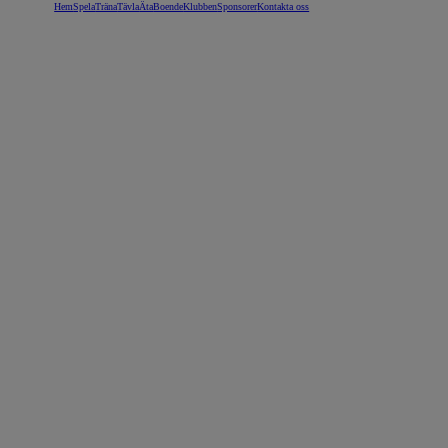
Hem
Spela
Träna
Tävla
Äta
Boende
Klubben
Sponsorer
Kontakta oss