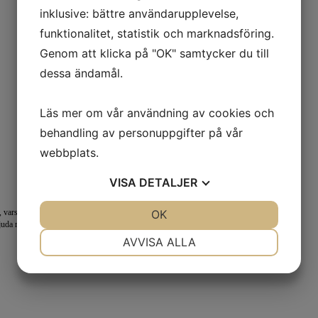
inklusive: bättre användarupplevelse,
funktionalitet, statistik och marknadsföring.
Genom att klicka på "OK" samtycker du till
dessa ändamål.
Läs mer om vår användning av cookies och
behandling av personuppgifter på vår
webbplats.
VISA
DETALJER
JA
NEJ
OK
JA
NEJ
 vars höjd är 252 meter, det finns även
bjuda medan du tränar på din sving på vår ranch
NÖDVÄNDIG
INSTÄLLNINGAR
AVVISA ALLA
JA
NEJ
JA
NEJ
MARKNADSFÖRING
STATISTIK