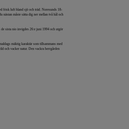
ed frisk luft bland sjö och träd. Noresunds 18-
du nästan måste sätta dig ner mellan två hål och
de sista nio invigdes 26:e juni 1994 och utgör
maldags mäktig karaktär som tillsammans med
vild och vacker natur. Den vackra herrgården