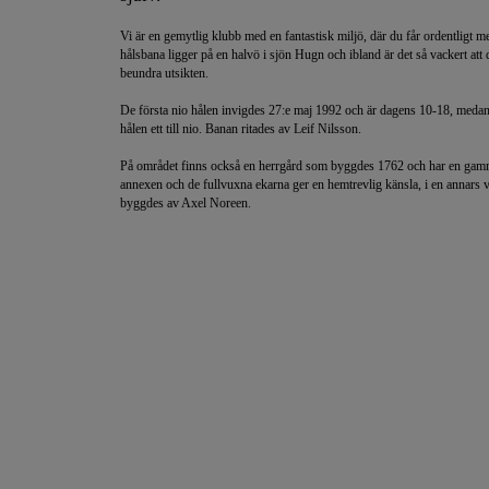
Vi är en gemytlig klubb med en fantastisk miljö, där du får ordentligt m
hålsbana ligger på en halvö i sjön Hugn och ibland är det så vackert att 
beundra utsikten.
De första nio hålen invigdes 27:e maj 1992 och är dagens 10-18, medan 
hålen ett till nio. Banan ritades av Leif Nilsson.
På området finns också en herrgård som byggdes 1762 och har en gam
annexen och de fullvuxna ekarna ger en hemtrevlig känsla, i en annars 
byggdes av Axel Noreen.​​​​​