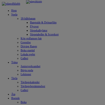
Hem
Spela
18-hålsbanan
Banguide & Drönarfilm
Flyover
Slopekalkylator
Slopetabeller & Scorekort
Köp golfamore här
Greenfee
Driving Range
Boka starttid
Lokala regler
Galleri
Träna
Juniorverksamhet
Börja spela
Lektioner
Tävla
Tävlingskalender
Tävlingsbestämmelser
Galleri
Äta
Boende
Boka