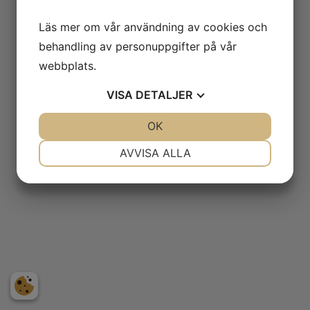
Läs mer om vår användning av cookies och
behandling av personuppgifter på vår
webbplats.
VISA
DETALJER
JA
NEJ
OK
JA
NEJ
NÖDVÄNDIG
INSTÄLLNINGAR
AVVISA ALLA
JA
NEJ
JA
NEJ
MARKNADSFÖRING
STATISTIK